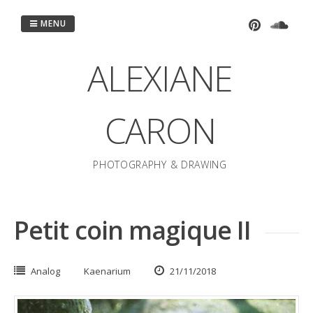
Passer
au
MENU
contenu
ALEXIANE
CARON
PHOTOGRAPHY & DRAWING
Petit coin magique II
Analog
Kaenarium
21/11/2018