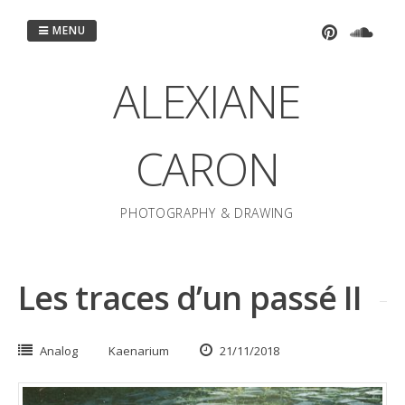
Passer
au
MENU
contenu
ALEXIANE
CARON
PHOTOGRAPHY & DRAWING
Les traces d’un passé II
Analog
Kaenarium
21/11/2018