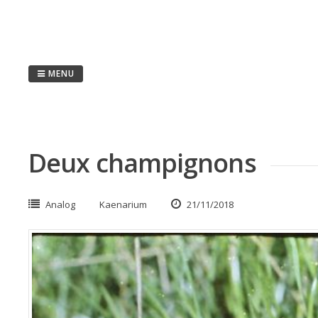
Passer
au
contenu
MENU
Deux champignons
Analog
Kaenarium
21/11/2018