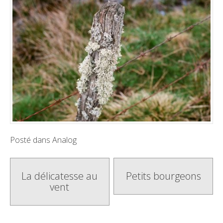
Posté dans
Analog
Poste
La délicatesse au
Petits bourgeons
vent
navigation