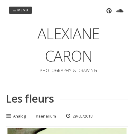
Passer
au
MENU
contenu
ALEXIANE
CARON
PHOTOGRAPHY & DRAWING
Les fleurs
Analog
Kaenarium
29/05/2018