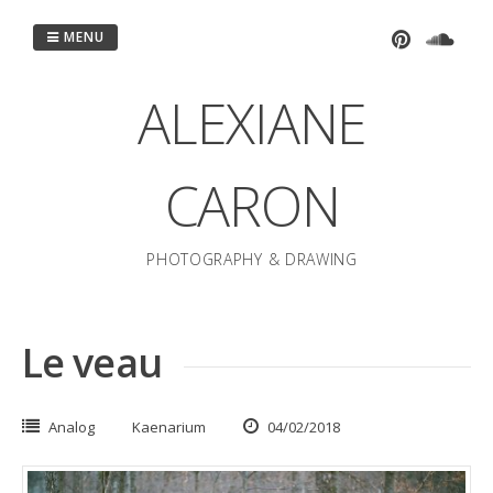
Passer
au
MENU
contenu
ALEXIANE
CARON
PHOTOGRAPHY & DRAWING
Le veau
Analog
Kaenarium
04/02/2018