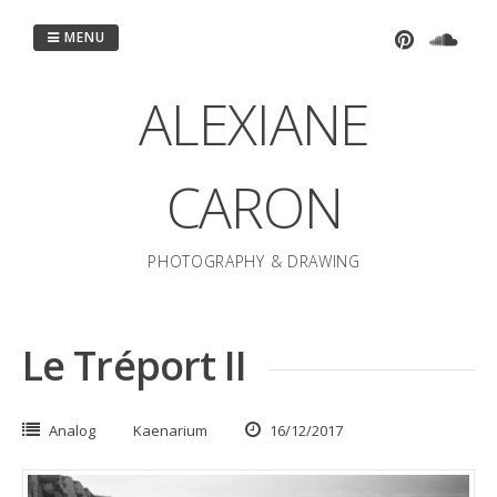
Passer
au
MENU
contenu
ALEXIANE
CARON
PHOTOGRAPHY & DRAWING
Le Tréport II
Analog
Kaenarium
16/12/2017