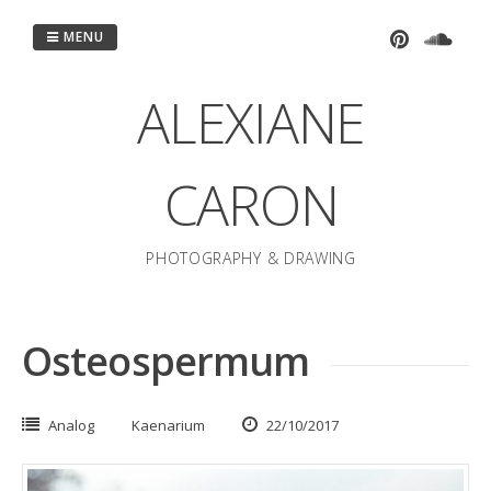
Passer
au
MENU
contenu
ALEXIANE
CARON
PHOTOGRAPHY & DRAWING
Osteospermum
Analog
Kaenarium
22/10/2017