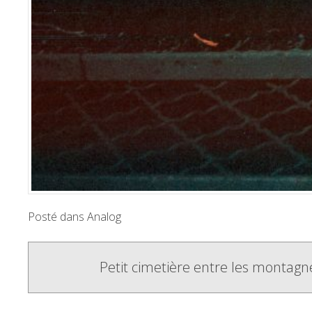
Posté dans
Analog
Poste
Petit cimetière entre les montagn
navigation