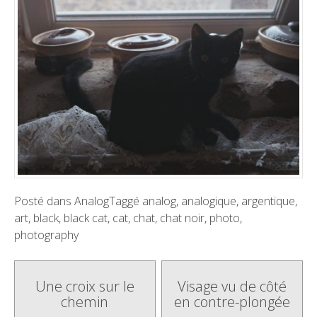
Posté dans
Analog
Taggé
analog
,
analogique
,
argentique
,
art
,
black
,
black cat
,
cat
,
chat
,
chat noir
,
photo
,
photography
Poste
Une croix sur le
Visage vu de côté
chemin
en contre-plongée
navigation