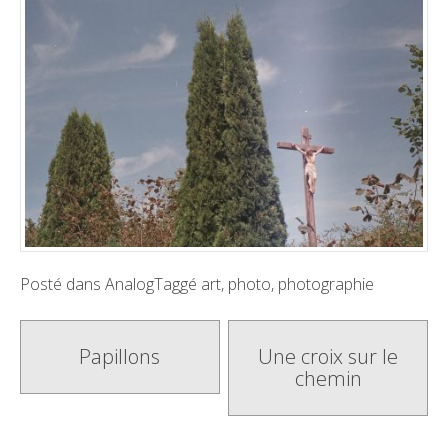
Posté dans
Analog
Taggé
art
,
photo
,
photographie
Poste
Papillons
Une croix sur le
chemin
navigation