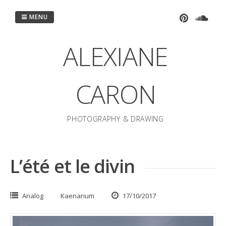
Passer
au
MENU
contenu
ALEXIANE
CARON
PHOTOGRAPHY & DRAWING
L’été et le divin
Analog
Kaenarium
17/10/2017